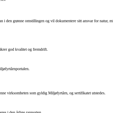
n i den grønne omstillingen og vil dokumentere sitt ansvar for natur, mi
rer god kvalitet og fremdrift.
iljøfyrtårnportalen.
nne virksomheten som gyldig Miljøfyrtårn, og sertifikatet utstedes.
es i den årlige rapporten.