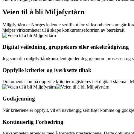
Veien til å bli Miljøfyrtårn
Miljøfyrtårn er Norges ledende sertifikat for virksomheter som går fora
hjelper virksomheter til å skape konkurransefortrinn av bærekraft.
Digital veiledning, gruppekurs eller enkeltrådgiving
Jeg som din miljøfyrtårnkonsulent guider deg gjennom prosessen og sik
Oppfylle kriterier og iverksette tiltak
Dokumentasjon på oppfylte kriterier registreres i et digitalt skjema i M
Godkjenning
Når kriteriene er oppfylt, vil en uavhengig sertifisør komme og godkje
Kontinuerlig Forbedring
Virksomheten arbeider med å forbedre prestasjonene. Dette dokumenter