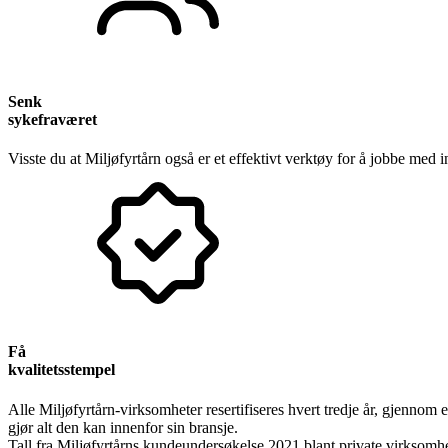
Senk
sykefraværet
Visste du at Miljøfyrtårn også er et effektivt verktøy for å jobbe med 
Få
kvalitetsstempel
Alle Miljøfyrtårn-virksomheter resertifiseres hvert tredje år, gjennom 
gjør alt den kan innenfor sin bransje.
Tall fra Miljøfyrtårns kundeundersøkelse 2021 blant private virksomhe